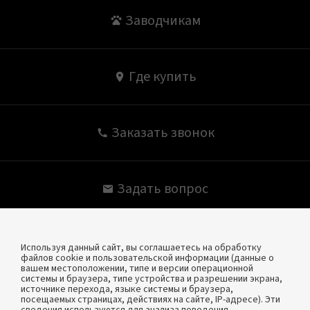
Заводчикам
Где купить
Заказать звонок
Задать вопрос
Политика конфиденциальности
Используя данный сайт, вы соглашаетесь на обработку
файлов cookie и пользовательской информации (данные о
вашем местоположении, типе и версии операционной
системы и браузера, типе устройства и разрешении экрана,
источнике перехода, языке системы и браузера,
Мы в Вк
посещаемых страницах, действиях на сайте, IP-адресе). Эти