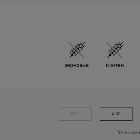
зерновые
глютен
400 Г
2 КГ
*Рекомен