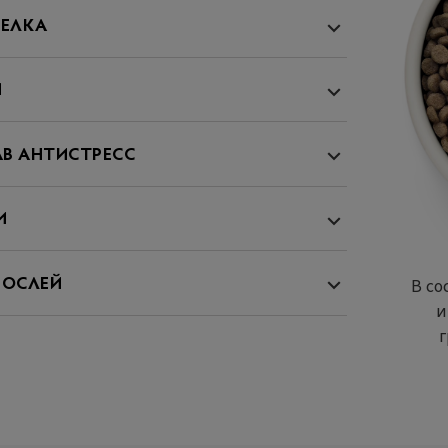
БЕЛКА
Й
АВ АНТИСТРЕСС
И
В со
РОСЛЕЙ
и