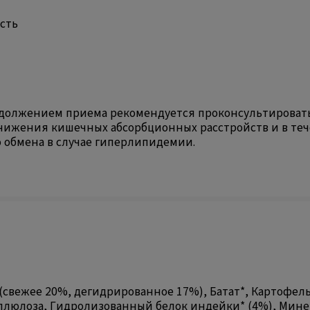
сть
должением приема рекомендуется проконсультироватьс
снижения кишечных абсорбционных расстройств и в те
 обмена в случае гиперлипидемии.
(свежее 20%, дегидрированное 17%), Батат*, Картофель
люлоза, Гидролизованный белок индейки* (4%), Минер