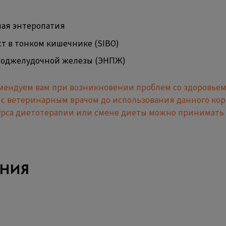
ная энтеропатия
т в тонком кишечнике (SIBO)
поджелудочной железы (ЭНПЖ)
мендуем вам при возникновении проблем со здоровье
с ветеринарным врачом до использования данного кор
рса диетотерапии или смене диеты можно принимать 
НИЯ