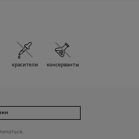
красители
консерванты
ЗИН
личаться.